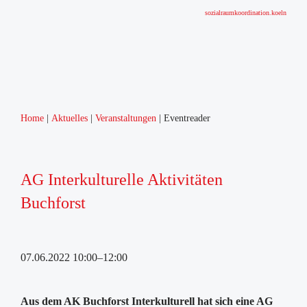
sozialraumkoordination.koeln
Home
Aktuelles
Veranstaltungen
Eventreader
Home
Aktuelles
Neuigkeiten
AG Interkulturelle Aktivitäten
Veranstaltungen
Buchforst
Veranstaltungskalender
Sozialraumgebiet
Zahlen zum Sozialraumgebiet
07.06.2022 10:00–12:00
Netzwerke und Arbeitskreise
Projekte
Kinder- und Jugendgesundheit
Aus dem AK Buchforst Interkulturell hat sich eine AG